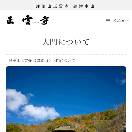
Skip
護法山正雲寺 会津本山
to
content
メニュー
入門について
護法山正雲寺 会津本山
>
入門について