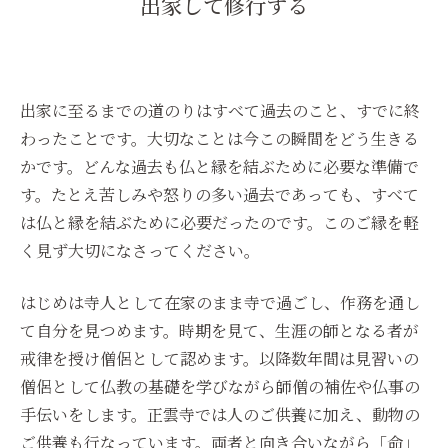
出家して修行する
出家に至るまでの道のりはすべて過去のこと、すでに終
わったことです。大切なことは今この瞬間をどう生きる
かです。どんな過去も仏と縁を結ぶために必要な準備で
す。たとえ苦しみや怒りの多い過去であっても、すべて
は仏と縁を結ぶために必要だったのです。このご縁を軽
く見ず大切になさってください。
はじめは寺人として在家のまま寺で過ごし、作務を通し
て自分を見つめます。時期を見て、生涯の師となる者が
戒律を授け僧侶として認めます。以降数年間は見習いの
僧侶として仏教の基礎を学びながら師僧の補佐や仏事の
手伝いをします。正雲寺では人のご供養に加え、動物の
ご供養も行なっています。両者と向き合いながら「命」