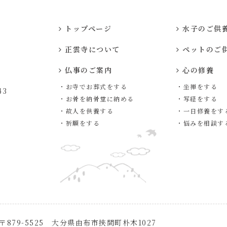
トップページ
水子のご供
正雲寺について
ペットのご
仏事のご案内
心の修養
・お寺でお葬式をする
・坐禅をする
3
・お骨を納骨堂に納める
・写経をする
・故人を供養する
・一日修養をす
・祈願をする
・悩みを相談す
〒879-5525 大分県由布市挾間町朴木1027