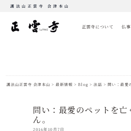
Skip
護法山正雲寺 会津本山
to
content
正雲寺について
仏事
護法山正雲寺 会津本山
>
最新情報
>
Blog
>
法話
>
問い：最愛
問い：最愛のペットを亡
ん。
2016年10月7日