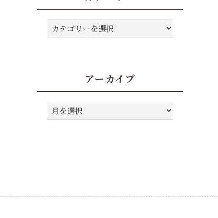
カ
テ
ゴ
リ
ー
アーカイブ
ア
ー
カ
イ
ブ