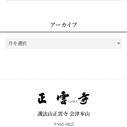
テ
ゴ
リ
ー
アーカイブ
ア
ー
カ
イ
ブ
護法山正雲寺 会津本山
〒965-0815