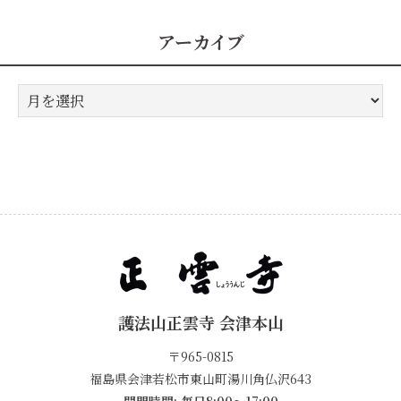
リ
ー
アーカイブ
ア
ー
カ
イ
ブ
護法山正雲寺 会津本山
〒965-0815
福島県会津若松市東山町湯川角仏沢643