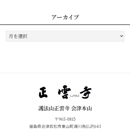
リ
ー
アーカイブ
ア
ー
カ
イ
ブ
護法山正雲寺 会津本山
〒965-0815
福島県会津若松市東山町湯川角仏沢643