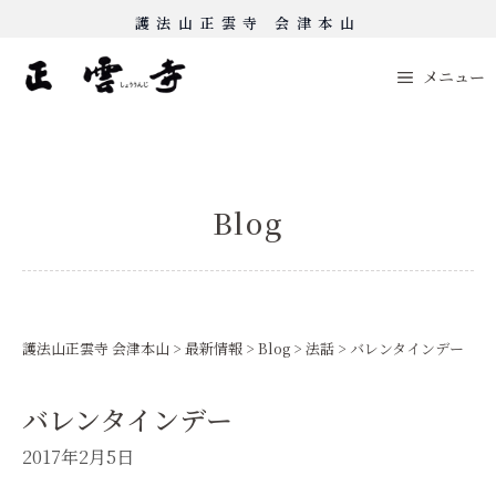
Skip
護法山正雲寺 会津本山
to
content
メニュー
Blog
護法山正雲寺 会津本山
>
最新情報
>
Blog
>
法話
>
バレンタインデー
バレンタインデー
2017年2月5日