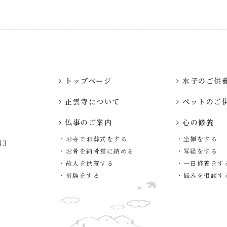
トップページ
水子のご供
正雲寺について
ペットのご
仏事のご案内
心の修養
・お寺でお葬式をする
・坐禅をする
3
・お骨を納骨堂に納める
・写経をする
・故人を供養する
・一日修養をす
・祈願をする
・悩みを相談す