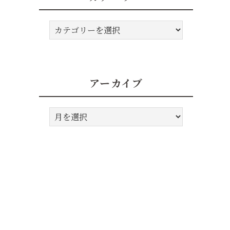
カ
テ
ゴ
リ
ー
アーカイブ
ア
ー
カ
イ
ブ