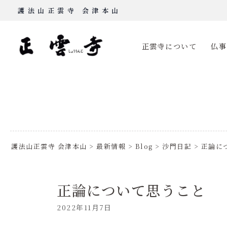
Skip
護法山正雲寺 会津本山
to
content
正雲寺について
仏事
護法山正雲寺 会津本山
>
最新情報
>
Blog
>
沙門日記
>
正論に
正論について思うこと
2022年11月7日