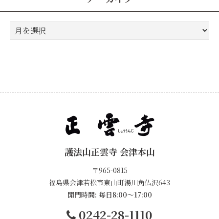
ア
ー
カ
イ
ブ
護法山正雲寺 会津本山
〒965-0815
福島県会津若松市東山町湯川角仏沢643
開門時間: 毎日8:00～17:00
0242-28-1110